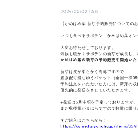
2024/05/02 12:12
【かめはめ葉 新芽予約販売についての
いつも食べるサボテン かめはめ葉オン
大変お待たせしております。
気候も暖かくサボテンの新芽が成長し、
かめはめ葉の新芽の予約販売を開始いた
新芽は皮が柔らかく肉薄ですので、
置き配可能なゆうパケット（全国一律35
予約注文をいただいた方には、新芽の収
優先的に発送をさせていただきます。
※発送は5月中頃を予定しておりますが
まだ収穫量がまばらですので数量に限り
▼ご購入はこちらから！
https://kame.taiyonoha.jp/items/354