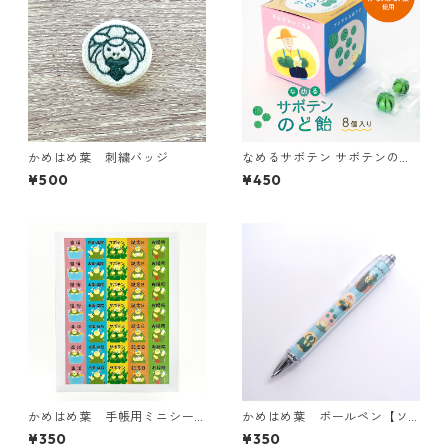
かめはめ葉 刺繍バッジ
なめるサボテン サボテンのど
飴
¥500
¥450
かめはめ葉 手帳用ミニシー
かめはめ葉 ボールペン【ソ
ル
ルくんVer】
¥350
¥350