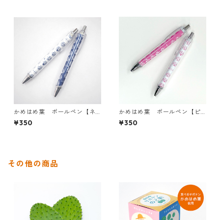
かめはめ葉 ボールペン【ネ
かめはめ葉 ボールペン【ピ
イビー】
ンク】
¥350
¥350
その他の商品