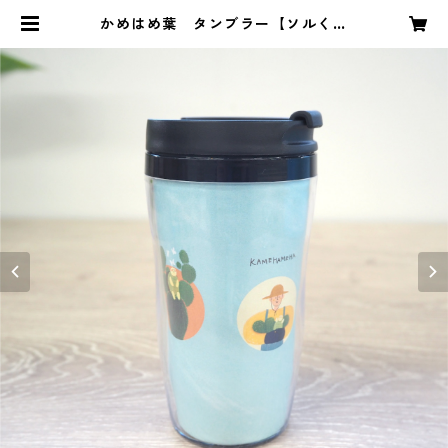
かめはめ葉 タンブラー【ソルくん
Ver.】 | 食べるサボテン かめはめ
葉