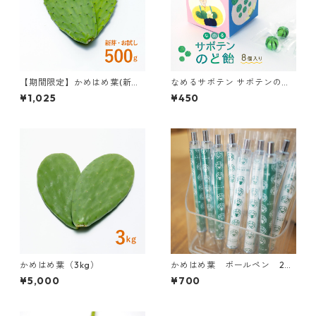
【期間限定】かめはめ葉(新芽
なめるサボテン サボテンのど
限定・お試し500g・ゆうパケ
飴
¥1,025
¥450
ット発送)
かめはめ葉（3kg）
かめはめ葉 ボールペン 2本
アソート
¥5,000
¥700