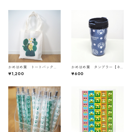
かめはめ葉 トートバック
かめはめ葉 タンブラー【ネ
【ソルくんVer.】
イビー】
¥1,200
¥600