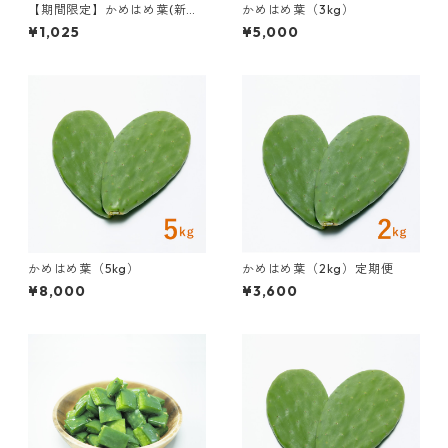
【期間限定】かめはめ葉(新芽
かめはめ葉（3kg）
限定・お試し500g・ゆうパケ
¥1,025
¥5,000
ット発送)
かめはめ葉（5kg）
かめはめ葉（2kg）定期便
¥8,000
¥3,600