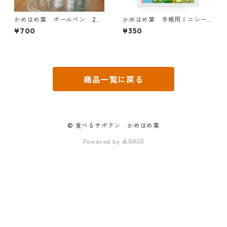
かめはめ葉 ボールペン 2本
かめはめ葉 手帳用ミニシー
アソート
ル
¥700
¥350
商品一覧に戻る
© 食べるサボテン かめはめ葉
Powered by